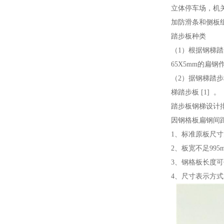
立体停车场，机
加防滑条和侧板
踏步板种类
（1）根据钢梯
65X5mm的扁
（2）据钢梯踏
梯踏步板 [1] 。
踏步板钢梯设计
因钢格板扁钢间距
1、标准原板尺寸
2、板宽不足995
3、钢格板长度可
4、尺寸表示方式：9