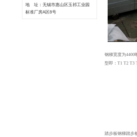
地 址：无锡市惠山区玉祁工业园
标准厂房A区8号
钢梯宽度为44
型即：T1 T2 T3 
踏步板钢梯踏步