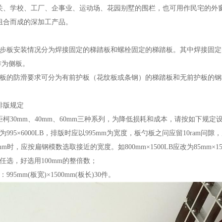
关、学校、工厂、企事业、运动场、花园别墅的围栏，也可用作民宅的外
组合而成的深加工产品。
踏步板安装情况分为焊接固定的梯踏板和螺栓固定的梯踏板。其中焊接固
钢作为侧板。
步板的防滑要求可分为有前护板（花纹板或条钢）的梯踏板和无前护板的
排版规定
柯30mm、40mm、60mm三种系列，为降低损耗和成本，请按如下规
为995×6000LB，排版时应以995mm为宽度，板勺板之问应留10ram问
mm时，应按扁钢模数选取接近的宽度。如800mm×1500LB应改为85mm×15
任选，好选用100mm的整倍数；
95mm(板宽)×1500mm(板长)30件。