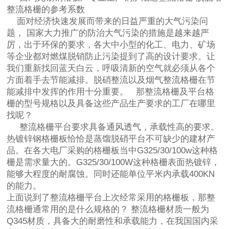
整流格栅的参考系数
面对经济快速发展而带来的日益严重的大气污染问
题， 国家大力推广的防治大气污染的措施是越来越严
厉，出于环保的要求，各大中小型的化工、电力、矿场
等企业都对燃煤脱销防止污染提到了高的设计要求。让
我们重新找回蓝天白云，呼吸清新的空气就必须从各个
方面着手去节能减排。脱硝整流以及烟气整流格栅在节
能减排中发挥的作用十分重要。 那整流格栅及平台格
栅的型号规格以及具备这些产品生产要求的工厂在哪里
找呢？
整流格栅平台要求具备通风透气，承载性高的要求。
热镀锌钢格栅板恰恰是蒸馏脱硝平台不可缺少的建材产
品。在各大电厂采购的格栅板当中G325/30/100w这种格
栅是需求量大的。G325/30/100W这种格栅表面热镀锌，
能够大程度的耐腐蚀。同时还能单位平米内承载400KN
的能力。
上面说到了整流格栅平台上次经常采用的格栅板，那整
流格栅通常用的是什么规格的？ 整流格栅材质一般为
Q345材质，具备大的耐磨性和承载能力，在我国国内采