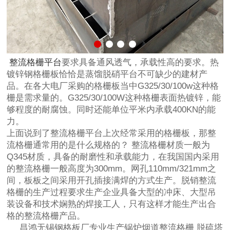
整流格栅平台
要求具备通风透气，承载性高的要求。热
镀锌钢格栅板恰恰是蒸馏脱硝平台不可缺少的建材产
品。在各大电厂采购的格栅板当中G325/30/100w这种格
栅是需求量的。G325/30/100W这种格栅表面热镀锌，能
够程度的耐腐蚀。同时还能单位平米内承载400KN的能
力。
上面说到了整流格栅平台上次经常采用的格栅板，那整
流格栅通常用的是什么规格的？ 整流格栅材质一般为
Q345材质，具备的耐磨性和承载能力，在我国国内采用
的整流格栅一般高度为300mm。网孔110mm/321mm之
间，板板之间采用开孔插接满焊的方式生产。脱销整流
格栅的生产过程要求生产企业具备大型的冲床、大型吊
装设备和技术娴熟的焊接工人，只有这样才能生产出合
格的整流格栅产品。
昌鸿无锡钢格板厂专业生产锅炉烟道整流格栅 脱硫塔